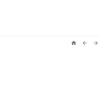


