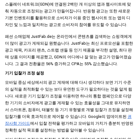
스플레이 네트워크(GDN)에 연결된 2백만 개 이상의 앱과 웹사이트에 맞
춰 자동으로 조정되는 광고가 만들어집니다. 반응형 광고는 또한 새로운 
기본 인벤토리를 활용하므로 소비자가 이용 중인 웹사이트 또는 앱의 디
자인 및 느낌과 일치하는 광고로 소비자의 참여를 유도할 수 있습니다.
패션 소매업체 JustFab.de는 온라인에서 콘텐츠를 검색하는 쇼핑객에게 
더 많이 광고가 게재되길 원했습니다. JustFab는 최신 프로모션을 포함한 
광고 제목, 카프리 팬츠, 스트랩 샌들 등 인기 제품을 부각한 설명, 최다 판
매 상품 이미지를 제공했고, GDN의 어디에나 잘 맞는 광고가 만들어졌습
니다. 그 결과 전환율은 56% 증가하고 CPA는 55% 감소했습니다.
기기 입찰가 조정 설정
모바일 중심 세상에서의 광고 게재에 대해 다시 생각하다 보면 기기 수준
의 실적을 최적화할 수 있는 보다 유연한 도구가 필요하다는 것을 알게 됩
니다. 새로운 기기 입찰가 조정을 이용하면 하나의 통합 캠페인으로 다양
한 기기의 소비자에게 광고를 게재할 수 있는 효율성을 그대로 유지하면
서 스마트폰, 컴퓨터, 태블릿 등 기기 유형별로 개별 입찰가 조정을 설정해 
입찰가를 더욱 효과적으로 제어할 수 있습니다. Google의 업데이트된 
권
장사항 가이드
에서 입찰 전략을 평가하고 모바일의 가치가 충분히 반영된 
정확한 실적 목표를 설정하는 방법을 알아볼 수 있습니다.